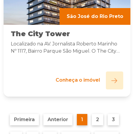
São José do Rio Preto
The City Tower
Localizado na AV. Jornalista Roberto Marinho
Nº 1117, Bairro Parque São Miguel. O The City
Tower foi projetado para integração e
sofisticação corporativa.
Conheça o imóvel
Primeira
Anterior
1
2
3