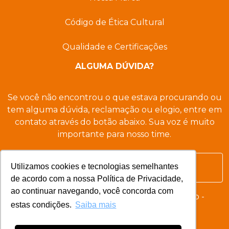
Código de Ética Cultural
Qualidade e Certificações
ALGUMA DÚVIDA?
Se você não encontrou o que estava procurando ou
tem alguma dúvida, reclamação ou elogio, entre em
contato através do botão abaixo. Sua voz é muito
importante para nosso time.
Utilizamos cookies e tecnologias semelhantes
Entre em contato agora
de acordo com a nossa Política de Privacidade,
ao continuar navegando, você concorda com
© 2026 - BILD Desenvolvimento Imobiliário -
estas condições.
Saiba mais
Desenvolvido por
Nova Singular