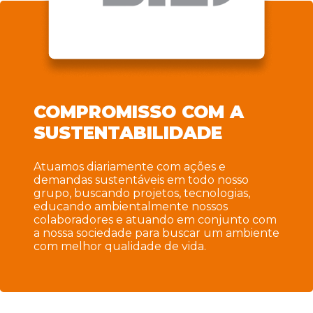
COMPROMISSO COM A
SUSTENTABILIDADE
Atuamos diariamente com ações e
demandas sustentáveis em todo nosso
grupo, buscando projetos, tecnologias,
educando ambientalmente nossos
colaboradores e atuando em conjunto com
a nossa sociedade para buscar um ambiente
com melhor qualidade de vida.