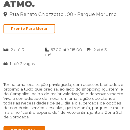
ATMO.
Rua Renato Chiozzotto , 00 - Parque Morumbi
Pronto Para Morar
2 até 3
67.00 até 115.00
2 até 3
m²
1 até 2 vagas
Tenha uma localização privilegiada, com acessos facilitados e
próximo a tudo que precisa, ao lado do shopping Iguatemi e
do Campolim, bairro de maior valorização e desenvolvimento.
Viva a comodidade de morar em uma região que atende
todas as necessidades de seu dia a dia, cercada de opções
de comércio, serviços, escolas, gastronomia, parques e muito
mais, no “centro expandido” de Votorantim, junto a Zona Sul
de Sorocaba.