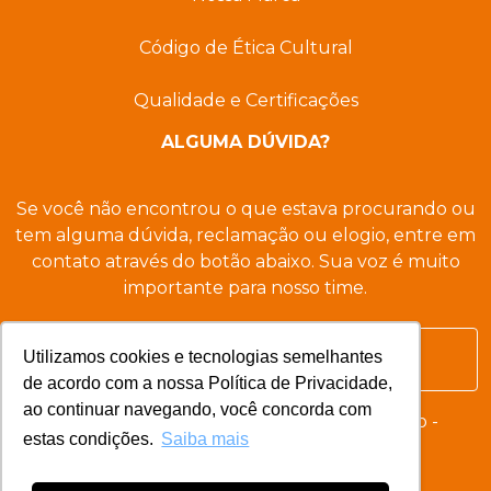
Código de Ética Cultural
Qualidade e Certificações
ALGUMA DÚVIDA?
Se você não encontrou o que estava procurando ou
tem alguma dúvida, reclamação ou elogio, entre em
contato através do botão abaixo. Sua voz é muito
importante para nosso time.
Utilizamos cookies e tecnologias semelhantes
Entre em contato agora
de acordo com a nossa Política de Privacidade,
ao continuar navegando, você concorda com
© 2026 - BILD Desenvolvimento Imobiliário -
estas condições.
Saiba mais
Desenvolvido por
Nova Singular