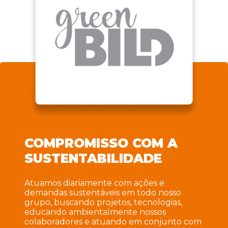
COMPROMISSO COM A
SUSTENTABILIDADE
Atuamos diariamente com ações e
demandas sustentáveis em todo nosso
grupo, buscando projetos, tecnologias,
educando ambientalmente nossos
colaboradores e atuando em conjunto com